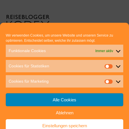
Wir verwenden Cookies, um unsere Website und unseren Service zu
optimieren. Entscheidet selber, welche ihr zulassen mögt.
Euer direkter Draht zu uns:
Funktionale Cookies
Immer aktiv
Thomas Rathay und Silke Rommel
Holderbuschweg 48
Cookies für Statistiken
70563 Stuttgart
post@outdoor-hochgenuss.de
Cookies für Marketing
Alle Cookies
Ablehnen
IMPRESSUM
DATENSCHUTZ
Einstellungen speichern