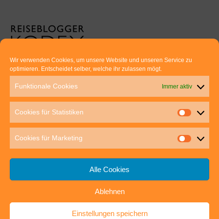
Wir verwenden Cookies, um unsere Website und unseren Service zu
optimieren. Entscheidet selber, welche ihr zulassen mögt.
Euer direkter Draht zu uns:
Funktionale Cookies
Immer aktiv
Thomas Rathay und Silke Rommel
Holderbuschweg 48
Cookies für Statistiken
70563 Stuttgart
post@outdoor-hochgenuss.de
Cookies für Marketing
Alle Cookies
Ablehnen
IMPRESSUM
DATENSCHUTZ
Einstellungen speichern