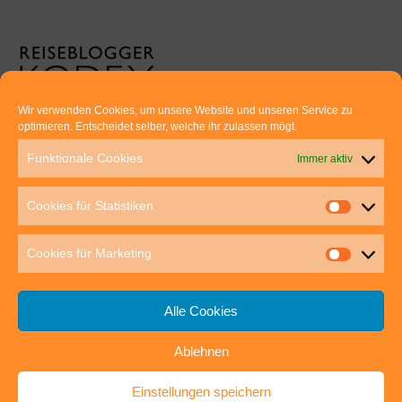
Wir verwenden Cookies, um unsere Website und unseren Service zu
optimieren. Entscheidet selber, welche ihr zulassen mögt.
Euer direkter Draht zu uns:
Funktionale Cookies
Immer aktiv
Thomas Rathay und Silke Rommel
Holderbuschweg 48
Cookies für Statistiken
70563 Stuttgart
post@outdoor-hochgenuss.de
Cookies für Marketing
Alle Cookies
Ablehnen
IMPRESSUM
DATENSCHUTZ
Einstellungen speichern