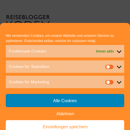
Wir verwenden Cookies, um unsere Website und unseren Service zu
optimieren. Entscheidet selber, welche ihr zulassen mögt.
Euer direkter Draht zu uns:
Funktionale Cookies
Immer aktiv
Thomas Rathay und Silke Rommel
Holderbuschweg 48
Cookies für Statistiken
70563 Stuttgart
post@outdoor-hochgenuss.de
Cookies für Marketing
Alle Cookies
Ablehnen
IMPRESSUM
DATENSCHUTZ
Einstellungen speichern