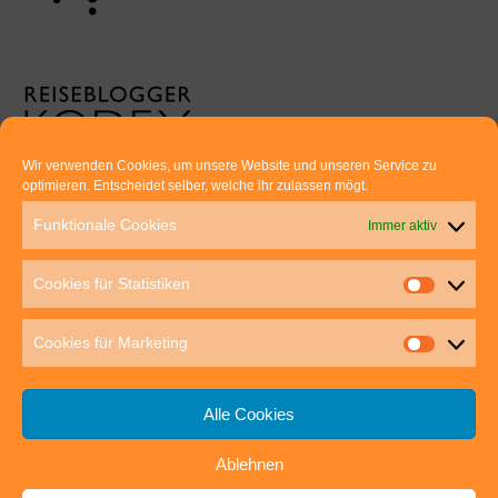
Wir verwenden Cookies, um unsere Website und unseren Service zu
optimieren. Entscheidet selber, welche ihr zulassen mögt.
Euer direkter Draht zu uns:
Funktionale Cookies
Immer aktiv
Thomas Rathay und Silke Rommel
Holderbuschweg 48
Cookies für Statistiken
70563 Stuttgart
post@outdoor-hochgenuss.de
Cookies für Marketing
Alle Cookies
Ablehnen
IMPRESSUM
DATENSCHUTZ