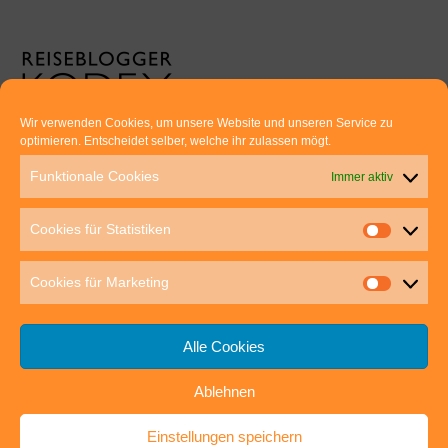
Wir verwenden Cookies, um unsere Website und unseren Service zu
optimieren. Entscheidet selber, welche ihr zulassen mögt.
Euer direkter Draht zu uns:
Funktionale Cookies
Immer aktiv
Thomas Rathay und Silke Rommel
Holderbuschweg 48
Cookies für Statistiken
70563 Stuttgart
post@outdoor-hochgenuss.de
Cookies für Marketing
Alle Cookies
Ablehnen
IMPRESSUM
DATENSCHUTZ
Einstellungen speichern