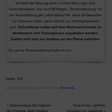
ist auch die Nutzung einer Corona-Warn-App. Das
Gesundheitsamt, das laut OB Nopper „Rückendeckung“ für
die Veranstaltung gibt, weist darauf hin, dass die Besucher
nur kommen sollen, wenn sie frei von Infektsymptomen
sind.
Schnelltests sollen auf dem Weihnachtsmarkt an
mindestens drei Teststationen angeboten werden.
Zudem wird sich ein Impfbus an der Planie befinden.
Die ganze Pressemeldung findet ihr
hier.
Views: 126
Speichere in deinen Favoriten diesen
Permalink
.
«
Radumrundung des Giganten
Guacamole – perfekte
der Provence, Mont Ventoux
Vorspeise am Lagerfeuer
»