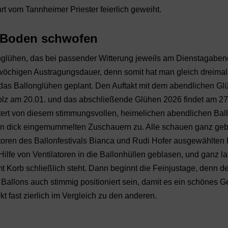
hrt vom Tannheimer Priester feierlich geweiht.
 Boden schwofen
onglühen, das bei passender Witterung jeweils am Dienstagabe
reiwöchigen Austragungsdauer, denn somit hat man gleich dreima
das Ballonglühen geplant. Den Auftakt mit dem abendlichen G
lz am 20.01. und das abschließende Glühen 2026 findet am 27.
stert von diesem stimmungsvollen, heimelichen abendlichen Bal
den dick eingemummelten Zuschauern zu. Alle schauen ganz geb
satoren des Ballonfestivals Bianca und Rudi Hofer ausgewählten
Hilfe von Ventilatoren in die Ballonhüllen geblasen, und ganz 
t Korb schließlich steht. Dann beginnt die Feinjustage, denn d
Ballons auch stimmig positioniert sein, damit es ein schönes G
kt fast zierlich im Vergleich zu den anderen.