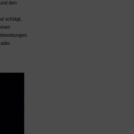
 und den
l schlägt,
einen
orbereitungen
Radio