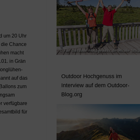
nd um 20 Uhr
l die Chance
lühen macht
01. in Grän
longlühen-
Outdoor Hochgenuss im
annt auf das
Interview auf dem Outdoor-
 Ballons zum
Blog.org
langsam
er verfügbare
esamtbild für