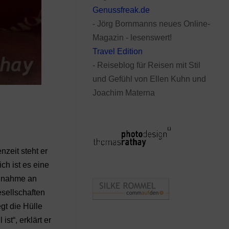
Genussfreak.de
- Jörg Bornmanns neues Online-
Magazin - lesenswert!
Travel Edition
- Reiseblog für Reisen mit Stil
und Gefühl von Ellen Kuhn und
Joachim Materna
nzeit steht er
ch ist es eine
eilnahme an
sellschaften
gt die Hülle
st“, erklärt er