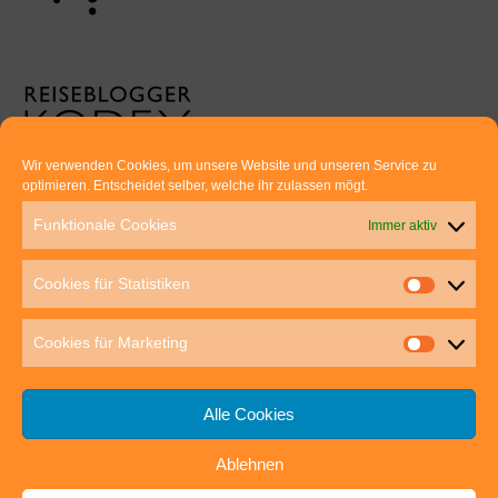
Wir verwenden Cookies, um unsere Website und unseren Service zu
optimieren. Entscheidet selber, welche ihr zulassen mögt.
Euer direkter Draht zu uns:
Funktionale Cookies
Immer aktiv
Thomas Rathay und Silke Rommel
Holderbuschweg 48
Cookies für Statistiken
70563 Stuttgart
post@outdoor-hochgenuss.de
Cookies für Marketing
Alle Cookies
Ablehnen
IMPRESSUM
DATENSCHUTZ