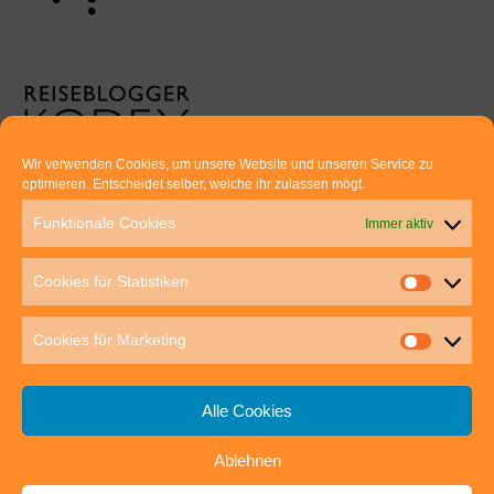
Wir verwenden Cookies, um unsere Website und unseren Service zu
optimieren. Entscheidet selber, welche ihr zulassen mögt.
Euer direkter Draht zu uns:
Funktionale Cookies
Immer aktiv
Thomas Rathay und Silke Rommel
Holderbuschweg 48
Cookies für Statistiken
70563 Stuttgart
post@outdoor-hochgenuss.de
Cookies für Marketing
Alle Cookies
Ablehnen
IMPRESSUM
DATENSCHUTZ