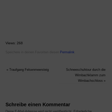
Views: 268
Speichere in deinen Favoriten diesen
Permalink
.
«
Traufgang Felsenmeersteig
Schneeschuhtour durch die
Wimbachklamm zum
Wimbachschloss
»
Schreibe einen Kommentar
Deine E-Mail-Adresse wird nicht veröffentlicht.
Erforderliche