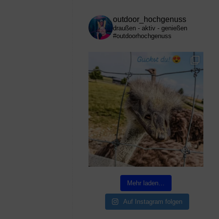
outdoor_hochgenuss
draußen - aktiv - genießen
#outdoorhochgenuss
Mehr laden…
Auf Instagram folgen