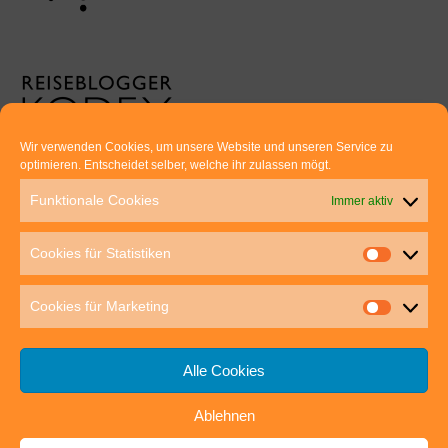
Wir verwenden Cookies, um unsere Website und unseren Service zu
optimieren. Entscheidet selber, welche ihr zulassen mögt.
Euer direkter Draht zu uns:
Funktionale Cookies
Immer aktiv
Thomas Rathay und Silke Rommel
Holderbuschweg 48
Cookies für Statistiken
70563 Stuttgart
post@outdoor-hochgenuss.de
Cookies für Marketing
Alle Cookies
Ablehnen
IMPRESSUM
DATENSCHUTZ