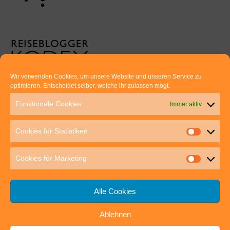
Wir verwenden Cookies, um unsere Website und unseren Service zu
optimieren. Entscheidet selber, welche ihr zulassen mögt.
Euer direkter Draht zu uns:
Funktionale Cookies
Immer aktiv
Thomas Rathay und Silke Rommel
Holderbuschweg 48
Cookies für Statistiken
70563 Stuttgart
post@outdoor-hochgenuss.de
Cookies für Marketing
Alle Cookies
Ablehnen
IMPRESSUM
DATENSCHUTZ