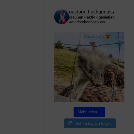
outdoor_hochgenuss
draußen - aktiv - genießen
#outdoorhochgenuss
Mehr laden…
Auf Instagram folgen