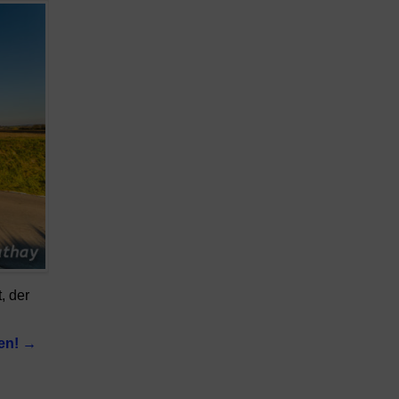
, der
sen!
→