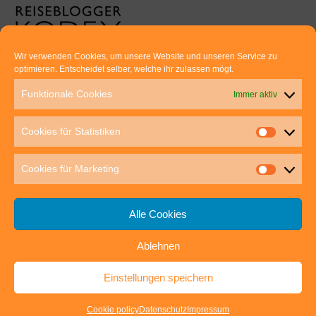
Wir verwenden Cookies, um unsere Website und unseren Service zu
optimieren. Entscheidet selber, welche ihr zulassen mögt.
Euer direkter Draht zu uns:
Funktionale Cookies
Immer aktiv
Thomas Rathay und Silke Rommel
Holderbuschweg 48
Cookies für Statistiken
70563 Stuttgart
post@outdoor-hochgenuss.de
Cookies für Marketing
Alle Cookies
Ablehnen
IMPRESSUM
DATENSCHUTZ
Einstellungen speichern
outdoor-hochgenuss.de
| Präsentiert von
Mantra
&
WordPress.
Cookie policy
Datenschutz
Impressum