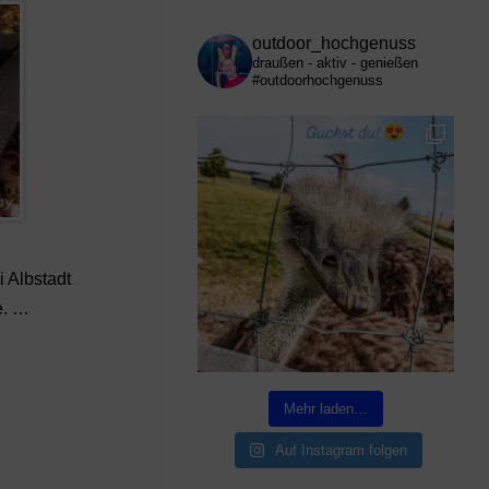
outdoor_hochgenuss
draußen - aktiv - genießen
#outdoorhochgenuss
 Albstadt
e. …
Mehr laden…
Auf Instagram folgen