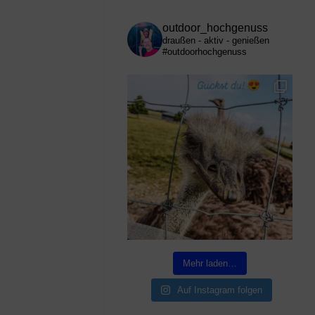
outdoor_hochgenuss
draußen - aktiv - genießen
#outdoorhochgenuss
Mehr laden…
Auf Instagram folgen