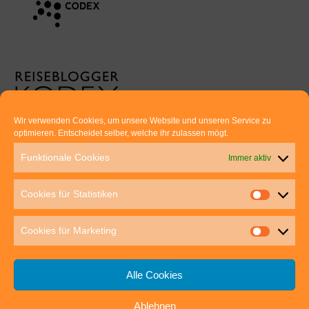
Wir verwenden Cookies, um unsere Website und unseren Service zu
optimieren. Entscheidet selber, welche ihr zulassen mögt.
Euer direkter Draht zu uns:
Funktionale Cookies
Immer aktiv
Thomas Rathay und Silke Rommel
Holderbuschweg 48
Cookies für Statistiken
70563 Stuttgart
post@outdoor-hochgenuss.de
Cookies für Marketing
Alle Cookies
Ablehnen