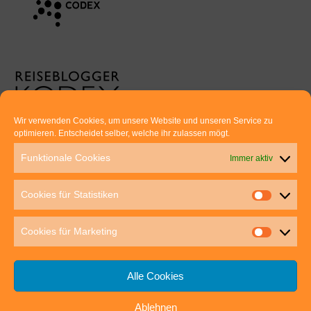
Wir verwenden Cookies, um unsere Website und unseren Service zu
optimieren. Entscheidet selber, welche ihr zulassen mögt.
Euer direkter Draht zu uns:
Funktionale Cookies
Immer aktiv
Thomas Rathay und Silke Rommel
Holderbuschweg 48
Cookies für Statistiken
70563 Stuttgart
post@outdoor-hochgenuss.de
Cookies für Marketing
Alle Cookies
Ablehnen