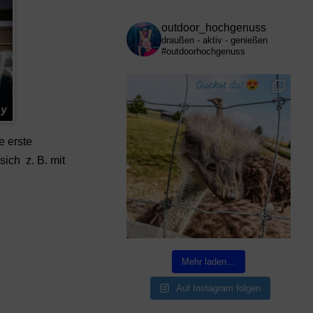
outdoor_hochgenuss
draußen - aktiv - genießen
#outdoorhochgenuss
e erste
ich z. B. mit
Mehr laden…
Auf Instagram folgen