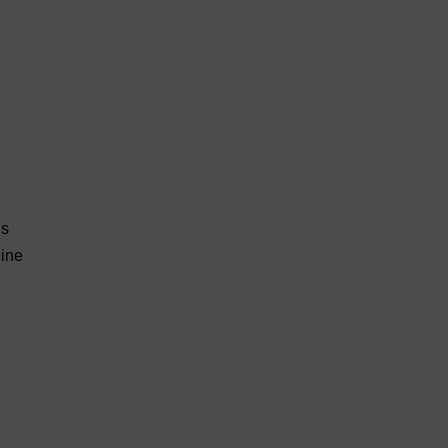
ls
ine