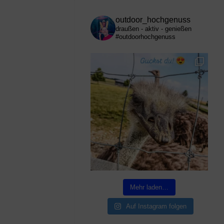
outdoor_hochgenuss
draußen - aktiv - genießen
#outdoorhochgenuss
Mehr laden…
Auf Instagram folgen