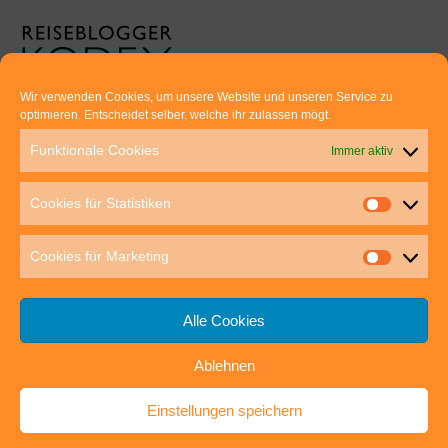
Wir verwenden Cookies, um unsere Website und unseren Service zu
optimieren. Entscheidet selber, welche ihr zulassen mögt.
Euer direkter Draht zu uns:
Funktionale Cookies
Immer aktiv
Thomas Rathay und Silke Rommel
Holderbuschweg 48
Cookies für Statistiken
70563 Stuttgart
post@outdoor-hochgenuss.de
Cookies für Marketing
Alle Cookies
Ablehnen
IMPRESSUM
DATENSCHUTZ
Einstellungen speichern
outdoor-hochgenuss.de
| Präsentiert von
Mantra
&
WordPress.