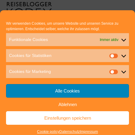
Wir verwenden Cookies, um unsere Website und unseren Service zu
optimieren. Entscheidet selber, welche ihr zulassen mögt.
Euer direkter Draht zu uns:
Funktionale Cookies
Immer aktiv
Thomas Rathay und Silke Rommel
Holderbuschweg 48
Cookies für Statistiken
70563 Stuttgart
post@outdoor-hochgenuss.de
Cookies für Marketing
Alle Cookies
Ablehnen
IMPRESSUM
DATENSCHUTZ
Einstellungen speichern
outdoor-hochgenuss.de
| Präsentiert von
Mantra
&
WordPress.
Cookie policy
Datenschutz
Impressum