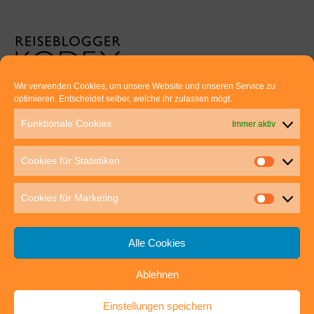
Wir verwenden Cookies, um unsere Website und unseren Service zu
optimieren. Entscheidet selber, welche ihr zulassen mögt.
Euer direkter Draht zu uns:
Funktionale Cookies
Immer aktiv
Thomas Rathay und Silke Rommel
Holderbuschweg 48
Cookies für Statistiken
70563 Stuttgart
post@outdoor-hochgenuss.de
Cookies für Marketing
Alle Cookies
Ablehnen
IMPRESSUM
DATENSCHUTZ
Einstellungen speichern