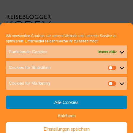
Wir verwenden Cookies, um unsere Website und unseren Service zu
optimieren. Entscheidet selber, welche ihr zulassen mögt.
Euer direkter Draht zu uns:
Funktionale Cookies
Immer aktiv
Thomas Rathay und Silke Rommel
Holderbuschweg 48
Cookies für Statistiken
70563 Stuttgart
post@outdoor-hochgenuss.de
Cookies für Marketing
Alle Cookies
Ablehnen
IMPRESSUM
DATENSCHUTZ
Einstellungen speichern