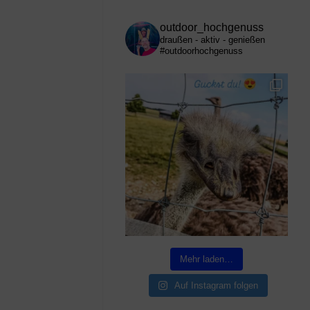
outdoor_hochgenuss
draußen - aktiv - genießen
#outdoorhochgenuss
Mehr laden…
Auf Instagram folgen