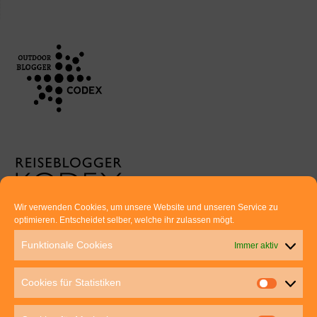
Wir verwenden Cookies, um unsere Website und unseren Service zu
optimieren. Entscheidet selber, welche ihr zulassen mögt.
Euer direkter Draht zu uns:
Funktionale Cookies
Immer aktiv
Thomas Rathay und Silke Rommel
Holderbuschweg 48
Cookies für Statistiken
70563 Stuttgart
post@outdoor-hochgenuss.de