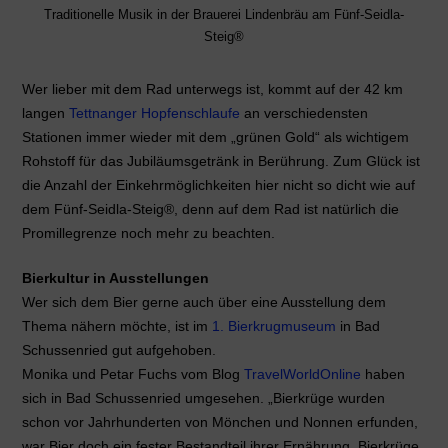
Traditionelle Musik in der Brauerei Lindenbräu am Fünf-Seidla-
Steig®
Wer lieber mit dem Rad unterwegs ist, kommt auf der 42 km
langen
Tettnanger Hopfenschlaufe
an verschiedensten
Stationen immer wieder mit dem „grünen Gold“ als wichtigem
Rohstoff für das Jubiläumsgetränk in Berührung. Zum Glück ist
die Anzahl der Einkehrmöglichkeiten hier nicht so dicht wie auf
dem Fünf-Seidla-Steig®, denn auf dem Rad ist natürlich die
Promillegrenze noch mehr zu beachten.
Bierkultur in Ausstellungen
Wer sich dem Bier gerne auch über eine Ausstellung dem
Thema nähern möchte, ist im
1. Bierkrugmuseum
in Bad
Schussenried gut aufgehoben.
Monika und Petar Fuchs vom Blog
TravelWorldOnline
haben
sich in Bad Schussenried umgesehen. „Bierkrüge wurden
schon vor Jahrhunderten von Mönchen und Nonnen erfunden,
war Bier doch ein fester Bestandteil ihrer Ernährung. Bierkrüge