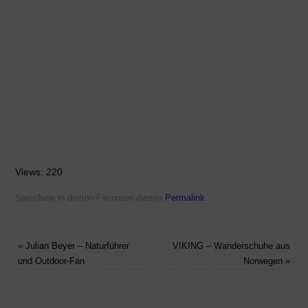
Views: 220
Speichere in deinen Favoriten diesen
Permalink
.
«
Julian Beyer – Naturführer
VIKING – Wanderschuhe aus
und Outdoor-Fan
Norwegen
»