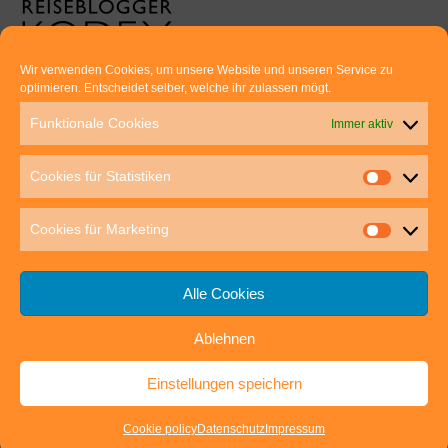
Wir verwenden Cookies, um unsere Website und unseren Service zu
optimieren. Entscheidet selber, welche ihr zulassen mögt.
Euer direkter Draht zu uns:
Funktionale Cookies
Immer aktiv
Thomas Rathay und Silke Rommel
Holderbuschweg 48
Cookies für Statistiken
70563 Stuttgart
post@outdoor-hochgenuss.de
Cookies für Marketing
Alle Cookies
Ablehnen
IMPRESSUM
DATENSCHUTZ
Einstellungen speichern
outdoor-hochgenuss.de
| Präsentiert von
Mantra
&
WordPress.
Cookie policy
Datenschutz
Impressum