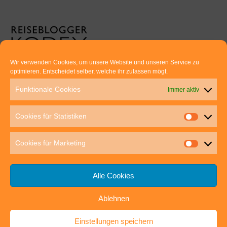
Wir verwenden Cookies, um unsere Website und unseren Service zu
optimieren. Entscheidet selber, welche ihr zulassen mögt.
Euer direkter Draht zu uns:
Funktionale Cookies
Immer aktiv
Thomas Rathay und Silke Rommel
Holderbuschweg 48
Cookies für Statistiken
70563 Stuttgart
post@outdoor-hochgenuss.de
Cookies für Marketing
Alle Cookies
Ablehnen
IMPRESSUM
DATENSCHUTZ
Einstellungen speichern