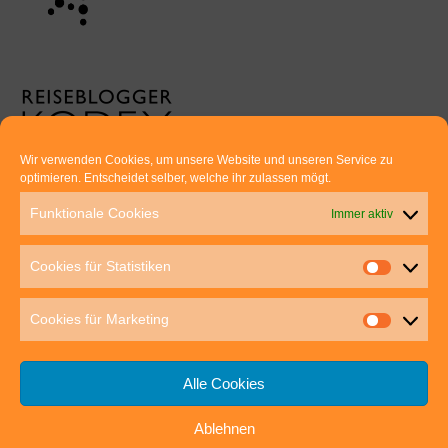
Wir verwenden Cookies, um unsere Website und unseren Service zu
optimieren. Entscheidet selber, welche ihr zulassen mögt.
Euer direkter Draht zu uns:
Funktionale Cookies
Immer aktiv
Thomas Rathay und Silke Rommel
Holderbuschweg 48
Cookies für Statistiken
70563 Stuttgart
post@outdoor-hochgenuss.de
Cookies für Marketing
Alle Cookies
Ablehnen