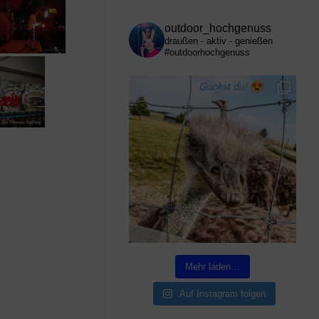
outdoor_hochgenuss
draußen - aktiv - genießen
#outdoorhochgenuss
Mehr laden…
Auf Instagram folgen