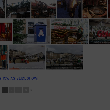
[SHOW AS SLIDESHOW]
1
2
...
8
►