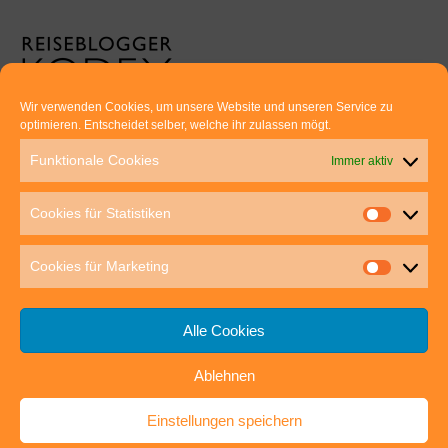
Wir verwenden Cookies, um unsere Website und unseren Service zu
optimieren. Entscheidet selber, welche ihr zulassen mögt.
Euer direkter Draht zu uns:
Funktionale Cookies
Immer aktiv
Thomas Rathay und Silke Rommel
Holderbuschweg 48
Cookies für Statistiken
70563 Stuttgart
post@outdoor-hochgenuss.de
Cookies für Marketing
Alle Cookies
Ablehnen
IMPRESSUM
DATENSCHUTZ
Einstellungen speichern
outdoor-hochgenuss.de
| Präsentiert von
Mantra
&
WordPress.