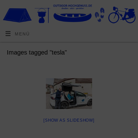
MENÜ
Images tagged "tesla"
[SHOW AS SLIDESHOW]