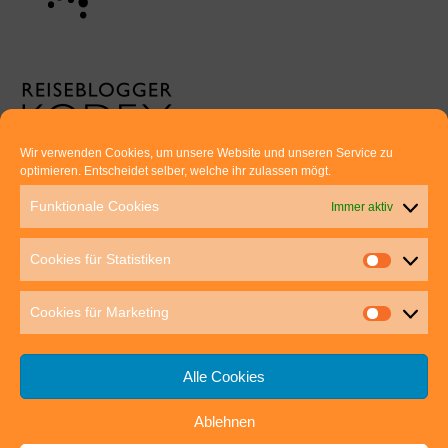
Wir verwenden Cookies, um unsere Website und unseren Service zu
optimieren. Entscheidet selber, welche ihr zulassen mögt.
Euer direkter Draht zu uns:
Funktionale Cookies
Immer aktiv
Thomas Rathay und Silke Rommel
Holderbuschweg 48
Cookies für Statistiken
70563 Stuttgart
post@outdoor-hochgenuss.de
Cookies für Marketing
Alle Cookies
Ablehnen
IMPRESSUM
DATENSCHUTZ