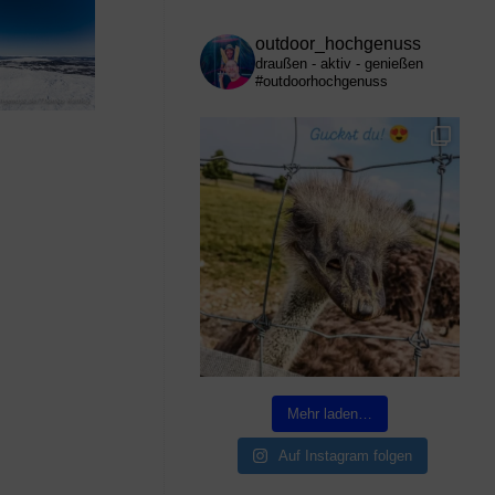
outdoor_hochgenuss
draußen - aktiv - genießen
#outdoorhochgenuss
Mehr laden…
Auf Instagram folgen