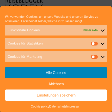
Wir verwenden Cookies, um unsere Website und unseren Service zu
optimieren. Entscheidet selber, welche ihr zulassen mögt.
Euer direkter Draht zu uns:
Funktionale Cookies
Immer aktiv
Thomas Rathay und Silke Rommel
Holderbuschweg 48
Cookies für Statistiken
70563 Stuttgart
post@outdoor-hochgenuss.de
Cookies für Marketing
Alle Cookies
Ablehnen
IMPRESSUM
DATENSCHUTZ
Einstellungen speichern
outdoor-hochgenuss.de
| Präsentiert von
Mantra
&
WordPress.
Cookie policy
Datenschutz
Impressum