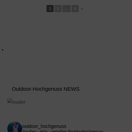
1
2
...
6
►
Outdoor-Hochgenuss NEWS
outdoor_hochgenuss
draußen - aktiv - genießen
#outdoorhochgenuss