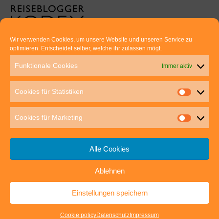
Wir verwenden Cookies, um unsere Website und unseren Service zu
optimieren. Entscheidet selber, welche ihr zulassen mögt.
Euer direkter Draht zu uns:
Funktionale Cookies
Immer aktiv
Thomas Rathay und Silke Rommel
Holderbuschweg 48
Cookies für Statistiken
70563 Stuttgart
post@outdoor-hochgenuss.de
Cookies für Marketing
Alle Cookies
Ablehnen
IMPRESSUM
DATENSCHUTZ
Einstellungen speichern
outdoor-hochgenuss.de
| Präsentiert von
Mantra
&
WordPress.
Cookie policy
Datenschutz
Impressum