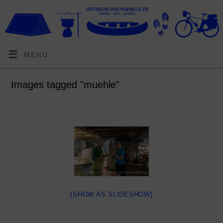
MENÜ
Images tagged "muehle"
[SHOW AS SLIDESHOW]