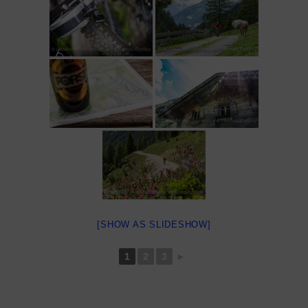
[SHOW AS SLIDESHOW]
1
2
3
►