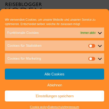
Wir verwenden Cookies, um unsere Website und unseren Service zu
optimieren. Entscheidet selber, welche ihr zulassen mögt.
Euer direkter Draht zu uns:
Funktionale Cookies
Immer aktiv
Thomas Rathay und Silke Rommel
Holderbuschweg 48
Cookies für Statistiken
70563 Stuttgart
post@outdoor-hochgenuss.de
Cookies für Marketing
Alle Cookies
Ablehnen
IMPRESSUM
DATENSCHUTZ
Einstellungen speichern
outdoor-hochgenuss.de
| Präsentiert von
Mantra
&
WordPress.
Cookie policy
Datenschutz
Impressum