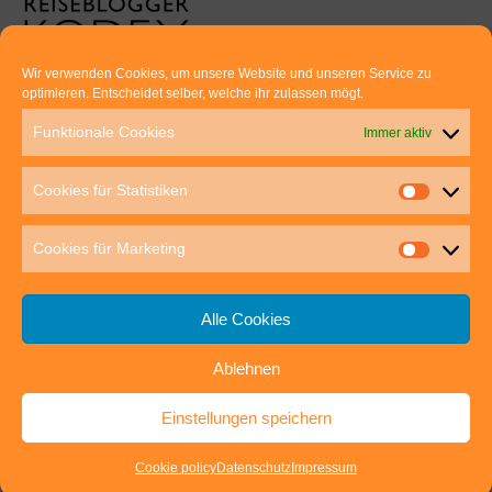
Wir verwenden Cookies, um unsere Website und unseren Service zu
optimieren. Entscheidet selber, welche ihr zulassen mögt.
Euer direkter Draht zu uns:
Funktionale Cookies
Immer aktiv
Thomas Rathay und Silke Rommel
Holderbuschweg 48
Cookies für Statistiken
70563 Stuttgart
post@outdoor-hochgenuss.de
Cookies für Marketing
Alle Cookies
Ablehnen
IMPRESSUM
DATENSCHUTZ
Einstellungen speichern
outdoor-hochgenuss.de
| Präsentiert von
Mantra
&
WordPress.
Cookie policy
Datenschutz
Impressum