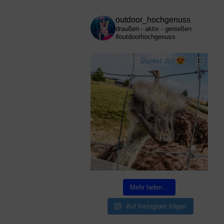
outdoor_hochgenuss
draußen - aktiv - genießen
#outdoorhochgenuss
Mehr laden…
Auf Instagram folgen