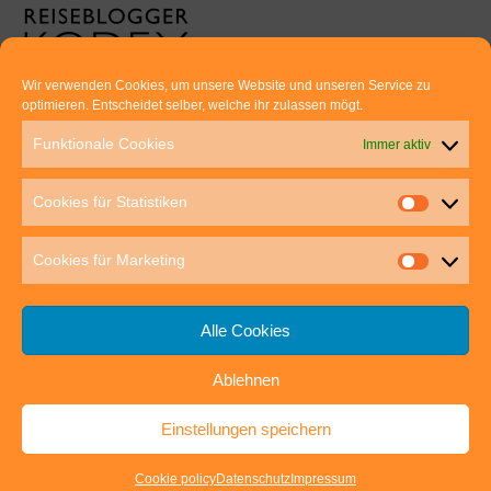
Wir verwenden Cookies, um unsere Website und unseren Service zu
optimieren. Entscheidet selber, welche ihr zulassen mögt.
Euer direkter Draht zu uns:
Funktionale Cookies
Immer aktiv
Thomas Rathay und Silke Rommel
Holderbuschweg 48
Cookies für Statistiken
70563 Stuttgart
post@outdoor-hochgenuss.de
Cookies für Marketing
Alle Cookies
Ablehnen
IMPRESSUM
DATENSCHUTZ
Einstellungen speichern
outdoor-hochgenuss.de
| Präsentiert von
Mantra
&
WordPress.
Cookie policy
Datenschutz
Impressum