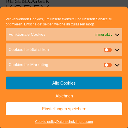
Wir verwenden Cookies, um unsere Website und unseren Service zu
optimieren. Entscheidet selber, welche ihr zulassen mögt.
Euer direkter Draht zu uns:
Funktionale Cookies
Immer aktiv
Thomas Rathay und Silke Rommel
Holderbuschweg 48
Cookies für Statistiken
70563 Stuttgart
post@outdoor-hochgenuss.de
Cookies für Marketing
Alle Cookies
Ablehnen
IMPRESSUM
DATENSCHUTZ
Einstellungen speichern
outdoor-hochgenuss.de
| Präsentiert von
Mantra
&
WordPress.
Cookie policy
Datenschutz
Impressum