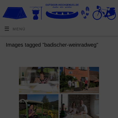
MENÜ
Images tagged "badischer-weinradweg"