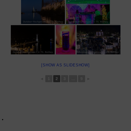
[SHOW AS SLIDESHOW]
◄
1
2
3
...
9
►