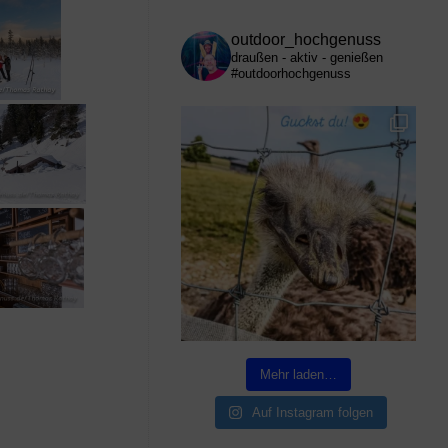
outdoor_hochgenuss
draußen - aktiv - genießen
#outdoorhochgenuss
Mehr laden…
Auf Instagram folgen