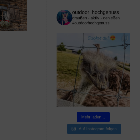
outdoor_hochgenuss
draußen - aktiv - genießen
#outdoorhochgenuss
Mehr laden…
Auf Instagram folgen